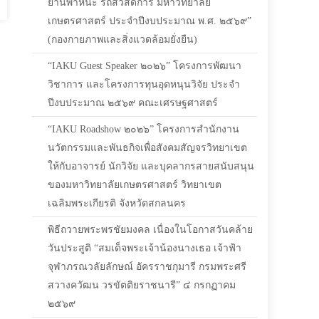
“IAKU Guest Speaker ๒๐๒๖” โครงการพัฒนา
วิชาการ และโครงการทุนอุดหนุนวิจัย ประจำ
ปีงบประมาณ ๒๕๖๙ คณะเศรษฐศาสตร์
“IAKU Roadshow ๒๐๒๖” โครงการสำนักงาน
นวัตกรรมและพันธกิจเพื่อสังคมสัญจรวิทยาเขต ให้
กับอาจารย์ นักวิจัย และบุคลากรสายสนับสนุน ของ
มหาวิทยาลัยเกษตรศาสตร์ วิทยาเขต
เฉลิมพระเกียรติ จังหวัดสกลนคร
พิธีถวายพระพรชัยมงคล เนื่องในโอกาสวันคล้ายวัน
ประสูติ “สมเด็จพระเจ้าน้องนางเธอ เจ้าฟ้าจุฬาภรณ
วลัยลักษณ์ อัครราชกุมารี กรมพระศรีสวางควัฒน วร
ขัตติยราชนารี” ๔ กรกฏาคม ๒๕๖๙
ดำเนินการตรวจสอบการบริหารจัดการทางการเงิน
และทรัพย์สิน ประจําปีงบประมาณ พ.ศ. ๒๕๖๙”
(สำนักส่งเสริมและฝึกอบรมกำแพงแสน)