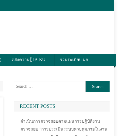
คลังความรู้ IA-KU
รวมระเบียบ มก.
Search
for:
RECENT POSTS
ดำเนินการตรวจสอบตามแผนการปฏิบัติงานตรวจ
สอบ “การประเมินระบบควบคุมภายในงานยาน
พาหนะ รถสวัสดิการ มหาวิทยาลัยเกษตรศาสตร์
ประจําปีงบประมาณ พ.ศ. ๒๕๖๙” (กองกายภาพ
และสิ่งแวดล้อมยั่งยืน)