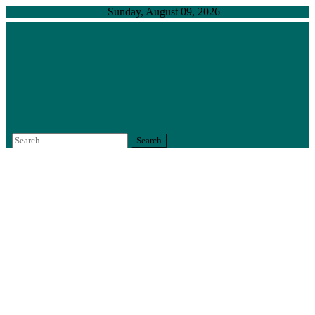
Skip
Sunday, August 09, 2026
to
content
สำนักงานตรวจสอบภายใน มหาวิทยาลัยเกษตรศาสตร์
งานตรวจสอบภายในที่ได้มาตรฐานสากล คงไว้ซึ่งความ
เป็นเลิศอย่างยั่งยืน
Search
for: