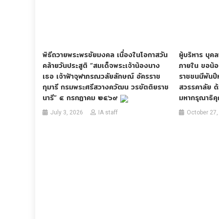
พิธีถวายพระพรชัยมงคล เนื่องในโอกาสวัน
ผู้บริหาร บ
คล้ายวันประสูติ “สมเด็จพระเจ้าน้องนาง
ภายใน ขอน้
เธอ เจ้าฟ้าจุฬาภรณวลัยลักษณ์ อัครราช
ราชชนนีพันปีห
กุมารี กรมพระศรีสวางควัฒน วรขัตติยราช
สวรรคาลัย ด
นารี” ๔ กรกฏาคม ๒๕๖๙
มหากรุณาธิคุณ
July 3, 2026
IA staff
October 27,