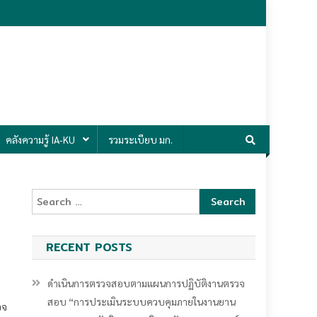
คลังความรู้ IA-KU
รวมระเบียบ มก.
Search
for:
RECENT POSTS
ดำเนินการตรวจสอบตามแผนการปฏิบัติงานตรวจ
สอบ “การประเมินระบบควบคุมภายในงานยาน
วจ
พาหนะ รถสวัสดิการ มหาวิทยาลัยเกษตรศาสตร์
าร
ประจําปีงบประมาณ พ.ศ. ๒๕๖๙” (กองกายภาพ
ใน
และสิ่งแวดล้อมยั่งยืน)
าย