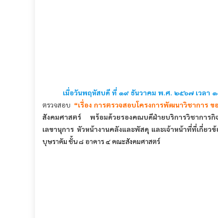
เมื่อวันพฤหัสบดี ที่ ๑๙ ธันวาคม พ.ศ. ๒๕๖๗
เวลา ๑
ตรวจสอบ
“เรื่อง การตรวจสอบโครงการพัฒนาวิชาการ ข
สังคมศาสตร์ พร้อมด้วยรองคณบดีฝ่ายบริการวิชาการกิ
เลขานุการ หัวหน้างานคลังและพัสดุ และเจ้าหน้าที่ที่เกี่ยวข้
บุษราคัม ชั้น ๘ อาคาร ๔ คณะสังคมศาสตร์