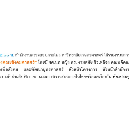
๕.๐๐ น.
สำนักงานตรวจสอบภายใน มหาวิทยาลัยเกษตรศาสตร์ ได้รายงานผลก
องคณะสังคมศาสตร์”
โดยมี
ผศ.นท.หญิง ดร. งามลมัย ผิวเหลือง คณบดีค
จเพื่อสังคม และพัฒนายุทธศาสตร์ หัวหน้าโครงการ หัวหน้าสำนักง
อง เข้าร่วม
รับฟังรายงานผลการตรวจสอบภายในโดยพร้อมเพรียงกัน
ห้องประช