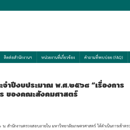
ายใน มหาวิทยาลัยเกษตรศาสตร์
ลิศอย่างยั่งยืน
ติดต่อสำนักงานฯ
หน่วยงานที่เกี่ยวข้อง
คำถามที่พบบ่อย (FAQ)
ำปีงบประมาณ พ.ศ.๒๕๖๘ “เรื่องการ
ร ของคณะสังคมศาสตร์
 น. สำนักงานตรวจสอบภายใน มหาวิทยาลัยเกษตรศาสตร์ ได้ดำเนินการเข้าตร
ตรวจสอบโครงการพัฒนาวิชาการ ของคณะสังคมศาสตร์”
เพื่อให้ทราบว่าก
 ถูกต้อง เป็นไปตามแผนที่ได้รับอนุมัติ พร้อมทั้งการกำกับดูแลและควบคุมภาย
ดร. งามลมัย ผิวเหลือง คณบดีคณะสังคมศาสตร์ พร้อมด้วยรองคณบดีฝ่