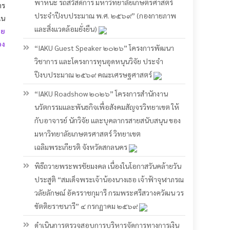
อง
“IAKU Guest Speaker ๒๐๒๖” โครงการพัฒนา
วิชาการ และโครงการทุนอุดหนุนวิจัย ประจำ
ปีงบประมาณ ๒๕๖๙ คณะเศรษฐศาสตร์
“IAKU Roadshow ๒๐๒๖” โครงการสำนักงาน
นวัตกรรมและพันธกิจเพื่อสังคมสัญจรวิทยาเขต ให้
กับอาจารย์ นักวิจัย และบุคลากรสายสนับสนุน ของ
มหาวิทยาลัยเกษตรศาสตร์ วิทยาเขต
เฉลิมพระเกียรติ จังหวัดสกลนคร
พิธีถวายพระพรชัยมงคล เนื่องในโอกาสวันคล้ายวัน
ประสูติ “สมเด็จพระเจ้าน้องนางเธอ เจ้าฟ้าจุฬาภรณ
วลัยลักษณ์ อัครราชกุมารี กรมพระศรีสวางควัฒน วร
ขัตติยราชนารี” ๔ กรกฏาคม ๒๕๖๙
ดำเนินการตรวจสอบการบริหารจัดการทางการเงิน
และทรัพย์สิน ประจําปีงบประมาณ พ.ศ. ๒๕๖๙”
(สำนักส่งเสริมและฝึกอบรมกำแพงแสน)