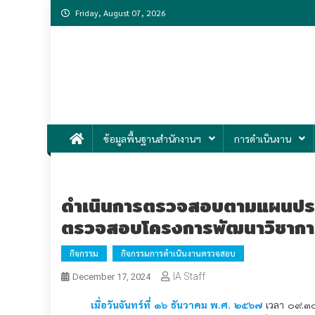
Skip
Friday, August 07, 2026
to
content
สำนักงานตรวจสอบภ
งานตรวจสอบภายในที่ได้มาตรฐานสากล คงไว้ซึ่งความเป็นเ
ข้อมูลพื้นฐานสำนักงานฯ
การดำเนินงาน
ดำเนินการตรวจสอบตามแผนประจ
ตรวจสอบโครงการพัฒนาวิชากา
กิจกรรม
กิจกรรมการดำเนินงานตรวจสอบ
IA Staff
December 17, 2024
เมื่อวันจันทร์ที่ ๑๖ ธันวาคม พ.ศ. ๒๕๖๗
เวลา ๐๙.๓๐
สอบตามแผนประจำปีงบประมาณ พ.ศ.๒๕๖๘
“เรื่อง การ
ดำเนินการ การใช้จ่ายเงินโครงการพัฒนาวิชาการมีความครบถ้วน
โครงการมีความเพียงพอเหมาะสมต่อไป
โดยมี ผศ.นท.หญิง 