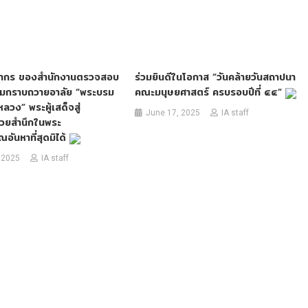
ุคลากร ของสำนักงานตรวจสอบ
ร่วมยินดีในโอกาส “วันคล้ายวันสถาปนา
อมกราบถวายอาลัย “พระบรม
คณะมนุษยศาสตร์ ครบรอบปีที่ ๔๔”
ลวง” พระผู้เสด็จสู่
June 17, 2025
IA staff
้วยสำนึกในพระ
อันหาที่สุดมิได้
 2025
IA staff