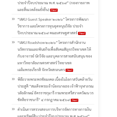
ประจําปีงบประมาณ พ.ศ. ๒๕๖๙” (กองกายภาพ
และสิ่งแวดล้อมยั่งยืน)
“IAKU Guest Speaker ๒๐๒๖” โครงการพัฒนา
วิชาการ และโครงการทุนอุดหนุนวิจัย ประจำ
ปีงบประมาณ ๒๕๖๙ คณะเศรษฐศาสตร์
“IAKU Roadshow ๒๐๒๖” โครงการสำนักงาน
นวัตกรรมและพันธกิจเพื่อสังคมสัญจรวิทยาเขต ให้
กับอาจารย์ นักวิจัย และบุคลากรสายสนับสนุน ของ
มหาวิทยาลัยเกษตรศาสตร์ วิทยาเขต
เฉลิมพระเกียรติ จังหวัดสกลนคร
พิธีถวายพระพรชัยมงคล เนื่องในโอกาสวันคล้ายวัน
ประสูติ “สมเด็จพระเจ้าน้องนางเธอ เจ้าฟ้าจุฬาภรณ
วลัยลักษณ์ อัครราชกุมารี กรมพระศรีสวางควัฒน วร
ขัตติยราชนารี” ๔ กรกฏาคม ๒๕๖๙
ดำเนินการตรวจสอบการบริหารจัดการทางการเงิน
และทรัพย์สิน ประจําปีงบประมาณ พ.ศ. ๒๕๖๙”