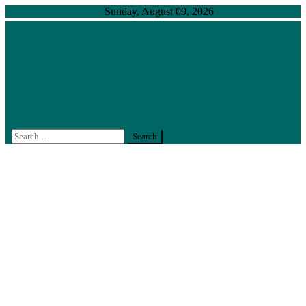
Skip
Sunday, August 09, 2026
to
content
สำนักงานตรวจสอบภายใน มหาวิทยาลัยเกษตรศาสตร์
งานตรวจสอบภายในที่ได้มาตรฐานสากล คงไว้ซึ่งความ
เป็นเลิศอย่างยั่งยืน
Search
for: